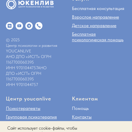
Бесплатная консультация
Взрослое направление
Детское направление
Бесплатная
психологическая помощь
© 2025
Центр психологии и развития
YOUCANLIVE
АНО ДПО «ИСГТ» ОГРН
1167700060395
ИНН 9701044757АНО
ДПО «ИСГТ» ОГРН
1167700060395
ИНН 9701044757
Центр youcanlive
Клиентам
Психотерапевты
Помощь
Групповая психотерапия
Контакты
Работа с организациями
Статьи
Caйт иcпoльзуeт cookie-фaйлы, чтoбы